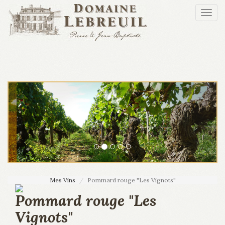
Aller au contenu principal
Togg
navi
Mes Vins
Pommard rouge "Les Vignots"
Pommard rouge "Les
Vignots"