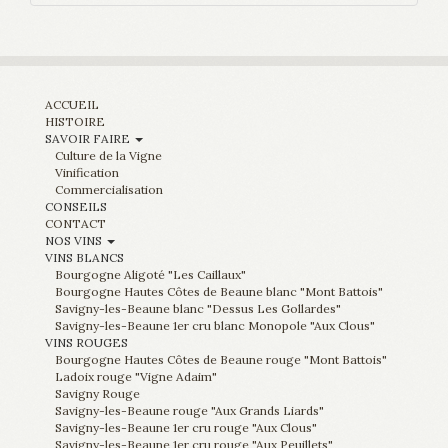
ACCUEIL
HISTOIRE
SAVOIR FAIRE
Culture de la Vigne
Vinification
Commercialisation
CONSEILS
CONTACT
NOS VINS
VINS BLANCS
Bourgogne Aligoté "Les Caillaux"
Bourgogne Hautes Côtes de Beaune blanc "Mont Battois"
Savigny-les-Beaune blanc "Dessus Les Gollardes"
Savigny-les-Beaune 1er cru blanc Monopole "Aux Clous"
VINS ROUGES
Bourgogne Hautes Côtes de Beaune rouge "Mont Battois"
Ladoix rouge "Vigne Adaim"
Savigny Rouge
Savigny-les-Beaune rouge "Aux Grands Liards"
Savigny-les-Beaune 1er cru rouge "Aux Clous"
Savigny-les-Beaune 1er cru rouge "Aux Peuillets"