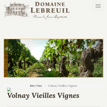
Aller au contenu principal
Togg
navi
Mes Vins
Volnay Vieilles Vignes
Volnay Vieilles Vignes