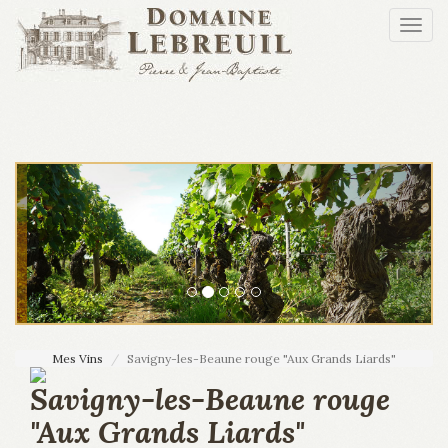
Aller au contenu principal
Togg
navi
Mes Vins
Savigny-les-Beaune rouge "Aux Grands Liards"
Savigny-les-Beaune rouge
"Aux Grands Liards"